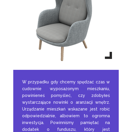
W przypadku gdy chcemy spędzać czas w
cudownie wyposażonym mieszkaniu,
powinieneś pomyśleć, czy zdobyłeś
wystarczające nowinki o aranżacji wnętrz.
Urządzanie mieszkań wskazane jest robić
odpowiedzialnie, albowiem to ogromna
inwestycja. Powinniśmy pamiętać na
dodatek o funduszu, który jest